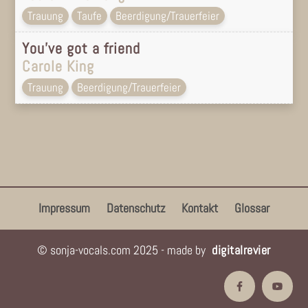
Trauung
Taufe
Beerdigung/Trauerfeier
You’ve got a friend
Carole King
Trauung
Beerdigung/Trauerfeier
Impressum
Datenschutz
Kontakt
Glossar
© sonja-vocals.com 2025 - made by
digitalrevier