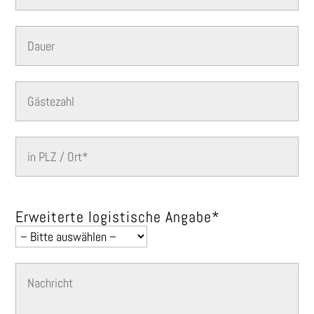
Bitte lasse dieses Feld leer.
Erweiterte logistische Angabe*